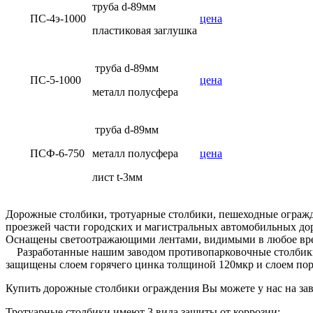
труба d-89мм
ПС-4э-1000
цена
пластиковая заглушка
труба d-89мм
ПС-5-1000
цена
металл полусфера
труба d-89мм
ПСФ-6-750
металл полусфера
цена
лист t-3мм
Дорожные столбики, тротуарные столбики, пешеходные огражд
проезжей части городских и магистральных автомобильных дор
Оснащены светоотражающими лентами, видимыми в любое вре
Разработанные нашим заводом противопарковочные столбики 
защищены слоем горячего цинка толщиной 120мкр и слоем поро
Купить дорожные столбики ограждения Вы можете у нас на зав
Тротуарные столбики имеют 3 вида защиты от коррозии: